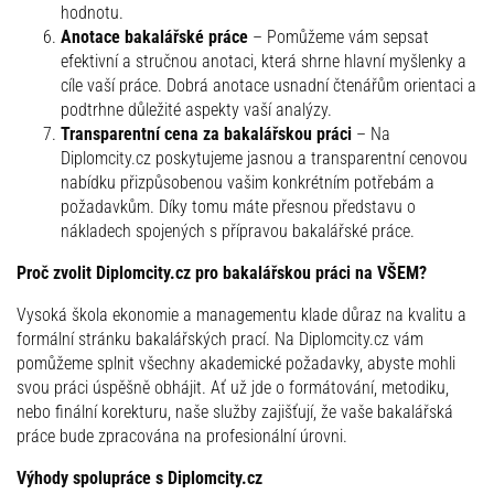
hodnotu.
Anotace bakalářské práce
– Pomůžeme vám sepsat
efektivní a stručnou anotaci, která shrne hlavní myšlenky a
cíle vaší práce. Dobrá anotace usnadní čtenářům orientaci a
podtrhne důležité aspekty vaší analýzy.
Transparentní cena za bakalářskou práci
– Na
Diplomcity.cz poskytujeme jasnou a transparentní cenovou
nabídku přizpůsobenou vašim konkrétním potřebám a
požadavkům. Díky tomu máte přesnou představu o
nákladech spojených s přípravou bakalářské práce.
Proč zvolit Diplomcity.cz pro bakalářskou práci na VŠEM?
Vysoká škola ekonomie a managementu klade důraz na kvalitu a
formální stránku bakalářských prací. Na Diplomcity.cz vám
pomůžeme splnit všechny akademické požadavky, abyste mohli
svou práci úspěšně obhájit. Ať už jde o formátování, metodiku,
nebo finální korekturu, naše služby zajišťují, že vaše bakalářská
práce bude zpracována na profesionální úrovni.
Výhody spolupráce s Diplomcity.cz