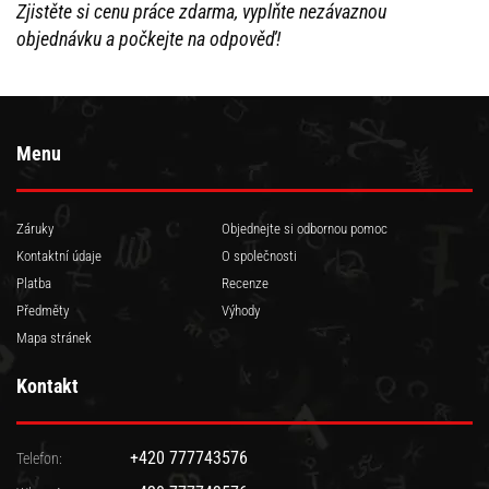
Zjistěte si cenu práce zdarma, vyplňte nezávaznou
objednávku a počkejte na odpověď!
Menu
Záruky
Objednejte si odbornou pomoc
Kontaktní údaje
O společnosti
Platba
Recenze
Předměty
Výhody
Mapa stránek
Kontakt
+420 777743576
Telefon: