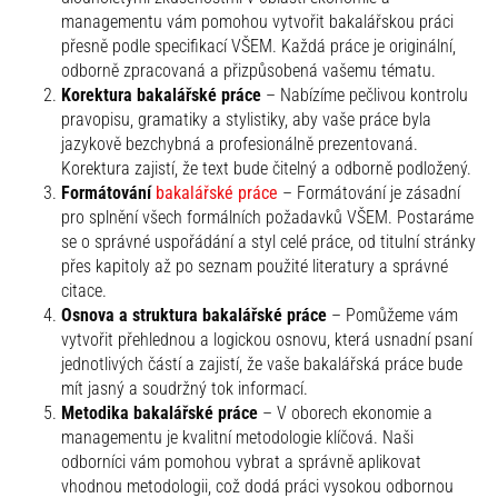
managementu vám pomohou vytvořit bakalářskou práci
přesně podle specifikací VŠEM. Každá práce je originální,
odborně zpracovaná a přizpůsobená vašemu tématu.
Korektura bakalářské práce
– Nabízíme pečlivou kontrolu
pravopisu, gramatiky a stylistiky, aby vaše práce byla
jazykově bezchybná a profesionálně prezentovaná.
Korektura zajistí, že text bude čitelný a odborně podložený.
Formátování
bakalářské práce
– Formátování je zásadní
pro splnění všech formálních požadavků VŠEM. Postaráme
se o správné uspořádání a styl celé práce, od titulní stránky
přes kapitoly až po seznam použité literatury a správné
citace.
Osnova a struktura bakalářské práce
– Pomůžeme vám
vytvořit přehlednou a logickou osnovu, která usnadní psaní
jednotlivých částí a zajistí, že vaše bakalářská práce bude
mít jasný a soudržný tok informací.
Metodika bakalářské práce
– V oborech ekonomie a
managementu je kvalitní metodologie klíčová. Naši
odborníci vám pomohou vybrat a správně aplikovat
vhodnou metodologii, což dodá práci vysokou odbornou