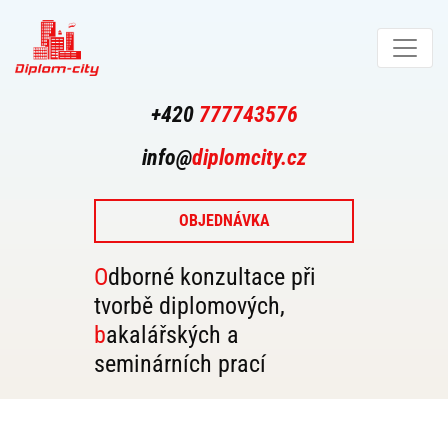
+420
777743576
info@
diplomcity.cz
OBJEDNÁVKA
Odborné konzultace při
tvorbě diplomových,
bakalářských a
seminárních prací