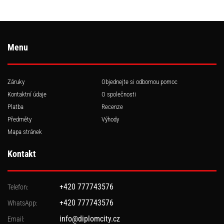
Menu
Záruky
Objednejte si odbornou pomoc
Kontaktní údaje
O společnosti
Platba
Recenze
Předměty
Výhody
Mapa stránek
Kontakt
+420 777743576
Telefon:
+420 777743576
WhatsApp:
info@diplomcity.cz
Email: