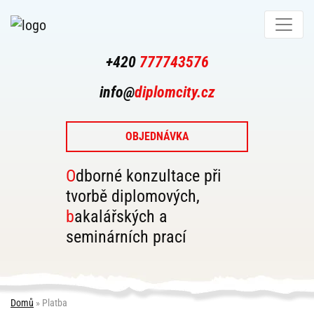
+420
777743576
info@
diplomcity.cz
OBJEDNÁVKA
Odborné konzultace při
tvorbě diplomových,
bakalářských a
seminárních prací
Domů
»
Platba