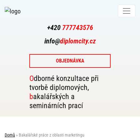
+420
777743576
info@
diplomcity.cz
OBJEDNÁVKA
Odborné konzultace při
tvorbě diplomových,
bakalářských a
seminárních prací
Domů
»
Bakalářské práce z oblasti marketingu