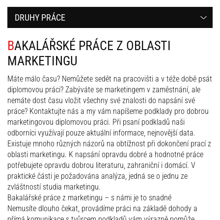
DRUHY PRÁCE
BAKALÁŘSKÉ PRÁCE Z OBLASTI
MARKETINGU
Máte málo času? Nemůžete sedět na pracovišti a v téže době psát
diplomovou práci? Zabýváte se marketingem v zaměstnání, ale
nemáte dost času vložit všechny své znalosti do napsání své
práce? Kontaktujte nás a my vám napíšeme podklady pro dobrou
marketingovou diplomovou práci. Při psaní podkladů naši
odborníci využívají pouze aktuální informace, nejnovější data.
Existuje mnoho různých názorů na obtížnost při dokončení prací z
oblasti marketingu. K napsání opravdu dobré a hodnotné práce
potřebujete opravdu dobrou literaturu, zahraniční i domácí. V
praktické části je požadována analýza, jedná se o jednu ze
zvláštností studia marketingu.
Bakalářské práce z marketingu – s námi je to snadné
Nemusíte dlouho čekat, provádíme práci na základě dohody a
přímá komunikace s tvůrcem podkladů vám výrazně pomůže