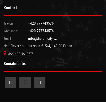
Kontakt
+420 777743576
Telefon:
+420 777743576
WhatsApp:
info@diplomcity.cz
Email:
Neo-Flex s.r.o. Jaurisova 515/4, 140 00 Praha
JAK NÁS NAJDETE
Sociální sítě:
Copyright © 2012-2026 Diplom-Сity.