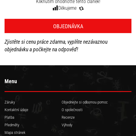
Kliknutím ohodnoťte tento článek!
Děkujeme
OBJEDNÁVKA
Zjistěte si cenu práce zdarma, vyplňte nezávaznou
objednávku a počkejte na odpověď!
Menu
Záruky
Objednejte si odbornou pomoc
Kontaktní údaje
O společnosti
Platba
Recenze
Předměty
Výhody
Mapa stránek