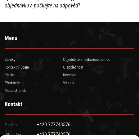
objednávku a počkejte na odpověď!
Menu
Záruky
Objednejte si odbornou pomoc
Kontaktní údaje
O společnosti
Platba
Recenze
Předměty
Výhody
Mapa stránek
Kontakt
+420 777743576
Telefon:
+420 777743576
WhatsApp: