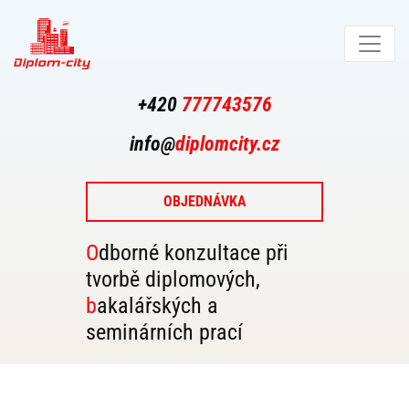
+420
777743576
info@
diplomcity.cz
OBJEDNÁVKA
Odborné konzultace při
tvorbě diplomových,
bakalářských a
seminárních prací