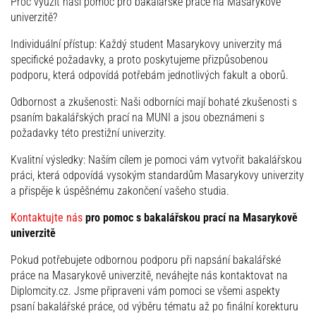
Proč využít naši pomoc pro bakalářské práce na Masarykově
univerzitě?
Individuální přístup: Každý student Masarykovy univerzity má
specifické požadavky, a proto poskytujeme přizpůsobenou
podporu, která odpovídá potřebám jednotlivých fakult a oborů.
Odbornost a zkušenosti: Naši odborníci mají bohaté zkušenosti s
psaním bakalářských prací na MUNI a jsou obeznámeni s
požadavky této prestižní univerzity.
Kvalitní výsledky: Naším cílem je pomoci vám vytvořit bakalářskou
práci, která odpovídá vysokým standardům Masarykovy univerzity
a přispěje k úspěšnému zakončení vašeho studia.
Kontaktujte nás
pro pomoc s bakalářskou prací na Masarykově
univerzitě
Pokud potřebujete odbornou podporu při napsání bakalářské
práce na Masarykově univerzitě, neváhejte nás kontaktovat na
Diplomcity.cz. Jsme připraveni vám pomoci se všemi aspekty
psaní bakalářské práce, od výběru tématu až po finální korekturu