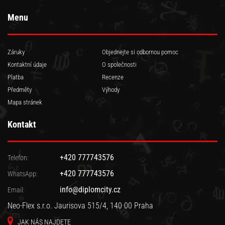
Menu
Záruky
Objednejte si odbornou pomoc
Kontaktní údaje
O společnosti
Platba
Recenze
Předměty
Výhody
Mapa stránek
Kontakt
+420 777743576
Telefon:
+420 777743576
WhatsApp:
info@diplomcity.cz
Email:
Neo-Flex s.r.o. Jaurisova 515/4, 140 00 Praha
JAK NÁS NAJDETE