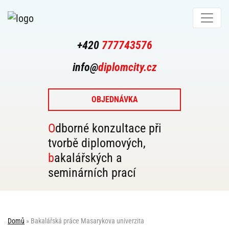
+420
777743576
info@
diplomcity.cz
OBJEDNÁVKA
Odborné konzultace při
tvorbě diplomových,
bakalářských a
seminárních prací
Domů
»
Bakalářská práce Masarykova univerzita